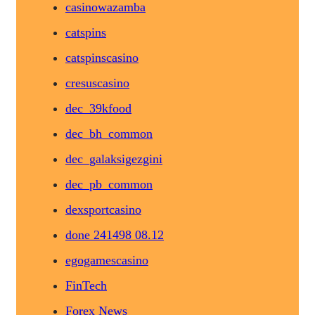
casinowazamba
catspins
catspinscasino
cresuscasino
dec_39kfood
dec_bh_common
dec_galaksigezgini
dec_pb_common
dexsportcasino
done 241498 08.12
egogamescasino
FinTech
Forex News