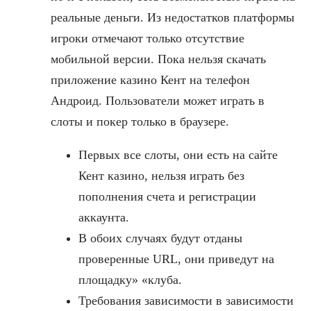
реальные деньги. Из недостатков платформы
игроки отмечают только отсутствие
мобильной версии. Пока нельзя скачать
приложение казино Кент на телефон
Андроид. Пользователи может играть в
слоты и покер только в браузере.
Первых все слоты, они есть на сайте
Кент казино, нельзя играть без
пополнения счета и регистрации
аккаунта.
В обоих случаях будут отданы
проверенные URL, они приведут на
площадку» «клуба.
Требования зависимости в зависимости