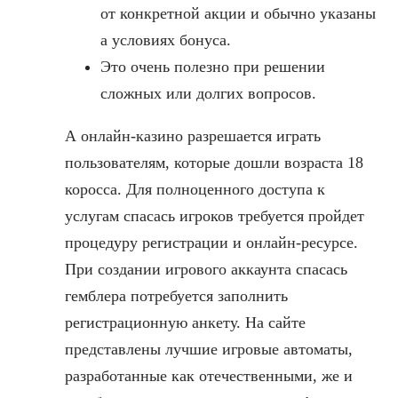
от конкретной акции и обычно указаны
а условиях бонуса.
Это очень полезно при решении
сложных или долгих вопросов.
А онлайн-казино разрешается играть
пользователям, которые дошли возраста 18
коросса. Для полноценного доступа к
услугам спасась игроков требуется пройдет
процедуру регистрации и онлайн-ресурсе.
При создании игрового аккаунта спасась
гемблера потребуется заполнить
регистрационную анкету. На сайте
представлены лучшие игровые автоматы,
разработанные как отечественными, же и