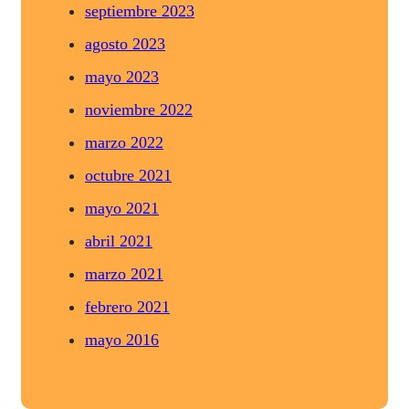
septiembre 2023
agosto 2023
mayo 2023
noviembre 2022
marzo 2022
octubre 2021
mayo 2021
abril 2021
marzo 2021
febrero 2021
mayo 2016