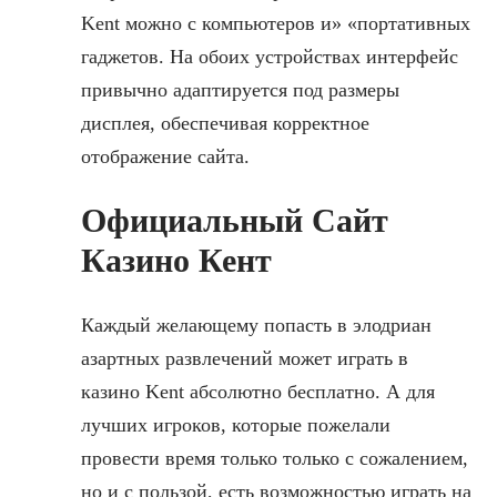
Kent можно с компьютеров и» «портативных
гаджетов. На обоих устройствах интерфейс
привычно адаптируется под размеры
дисплея, обеспечивая корректное
отображение сайта.
Официальный Сайт
Казино Кент
Каждый желающему попасть в элодриан
азартных развлечений может играть в
казино Kent абсолютно бесплатно. А для
лучших игроков, которые пожелали
провести время только только с сожалением,
но и с пользой, есть возможностью играть на