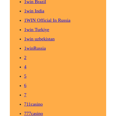
1win Brazil
1win India
1WIN Official In Russia
1win Turkiye
1win uzbekistan
1winRussia
2
4
5
6
7
711casino
777casino