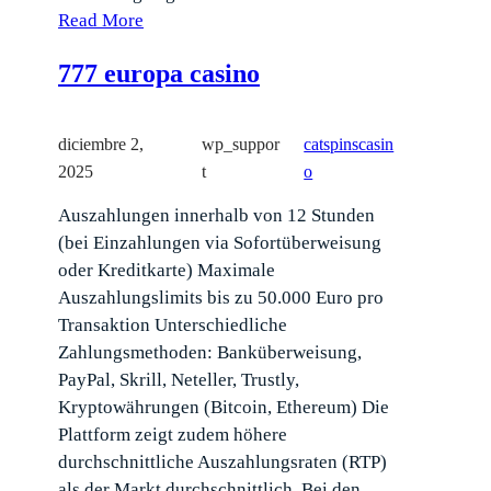
Read More
777 europa casino
diciembre 2,
wp_suppor
catspinscasin
2025
t
o
Auszahlungen innerhalb von 12 Stunden
(bei Einzahlungen via Sofortüberweisung
oder Kreditkarte) Maximale
Auszahlungslimits bis zu 50.000 Euro pro
Transaktion Unterschiedliche
Zahlungsmethoden: Banküberweisung,
PayPal, Skrill, Neteller, Trustly,
Kryptowährungen (Bitcoin, Ethereum) Die
Plattform zeigt zudem höhere
durchschnittliche Auszahlungsraten (RTP)
als der Markt durchschnittlich. Bei den