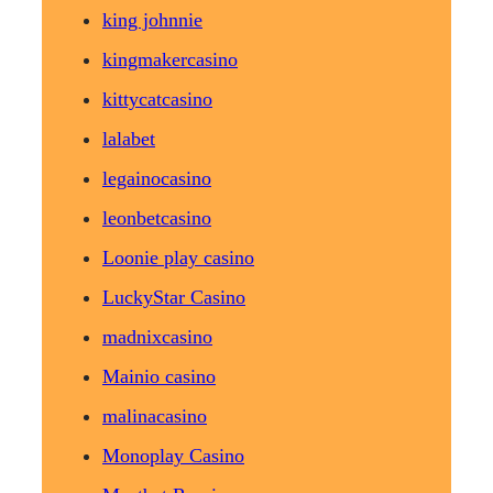
king johnnie
kingmakercasino
kittycatcasino
lalabet
legainocasino
leonbetcasino
Loonie play casino
LuckyStar Casino
madnixcasino
Mainio casino
malinacasino
Monoplay Casino