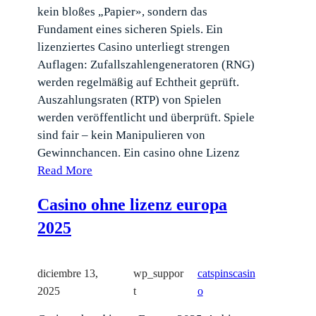
kein bloßes „Papier», sondern das
Fundament eines sicheren Spiels. Ein
lizenziertes Casino unterliegt strengen
Auflagen: Zufallszahlengeneratoren (RNG)
werden regelmäßig auf Echtheit geprüft.
Auszahlungsraten (RTP) von Spielen
werden veröffentlicht und überprüft. Spiele
sind fair – kein Manipulieren von
Gewinnchancen. Ein casino ohne Lizenz
Read More
Casino ohne lizenz europa
2025
diciembre 13,
wp_suppor
catspinscasin
2025
t
o