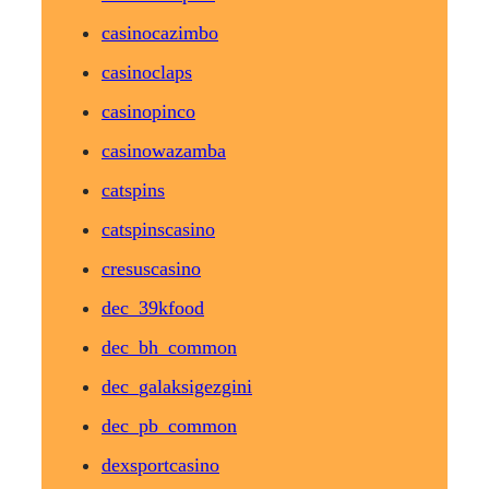
casinocazimbo
casinoclaps
casinopinco
casinowazamba
catspins
catspinscasino
cresuscasino
dec_39kfood
dec_bh_common
dec_galaksigezgini
dec_pb_common
dexsportcasino