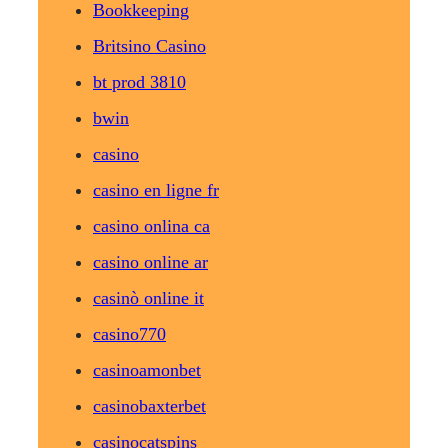
Bookkeeping
Britsino Casino
bt prod 3810
bwin
casino
casino en ligne fr
casino onlina ca
casino online ar
casinò online it
casino770
casinoamonbet
casinobaxterbet
casinocatspins