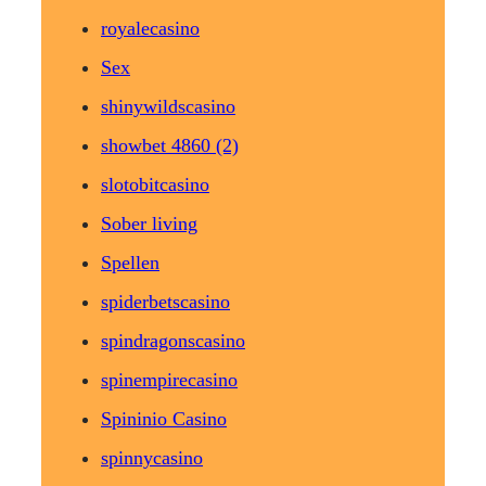
royalecasino
Sex
shinywildscasino
showbet 4860 (2)
slotobitcasino
Sober living
Spellen
spiderbetscasino
spindragonscasino
spinempirecasino
Spininio Casino
spinnycasino