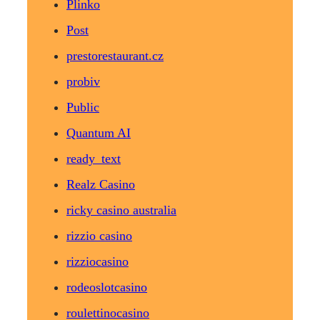
Plinko
Post
prestorestaurant.cz
probiv
Public
Quantum AI
ready_text
Realz Casino
ricky casino australia
rizzio casino
rizziocasino
rodeoslotcasino
roulettinocasino