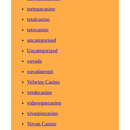
tortugacasino
totalcasino
totocasino
uncategorised
Uncategorized
vavada
vavadatestpl
Velwins Casino
verdecasino
vidavegascasino
vivaspincasino
Vovan Casino