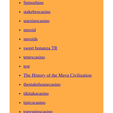
Spinorhino
stakebrocasino
starzinocasino
steroid
steroids
sweet bonanza TR
tenexcasino
test
The History of the Maya Civilization
thestakehousecasino
tikitakacasino
tipicocasino
tonyspinscasino