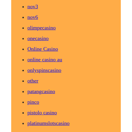
nov3
nov6
olimpecasino
onecasino
Online Casino
online casino au
onlyspinscasino
other
patangcasino
pinco
pistolo casino
platinumslotscasino