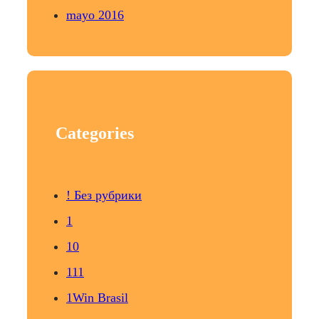
mayo 2016
Categories
! Без рубрики
1
10
111
1Win Brasil