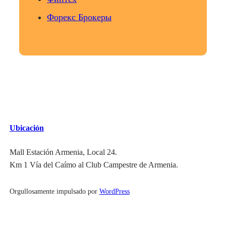
Форекс Брокеры
Ubicación
Mall Estación Armenia, Local 24.
Km 1 Vía del Caímo al Club Campestre de Armenia.
Orgullosamente impulsado por
WordPress