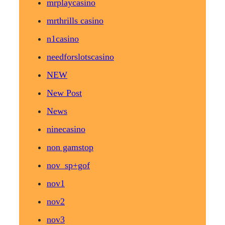
mrplaycasino
mrthrills casino
n1casino
needforslotscasino
NEW
New Post
News
ninecasino
non gamstop
nov_sp+gof
nov1
nov2
nov3