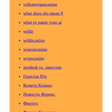
vulkanvegascasino
what does nlu mean 8
what to name your ai
wildz
wildzcasino
winouicasino
wynscasino
zendesk vs. intercom
Горилла Юа
Комета Казино
Новости Форекс
Финтех