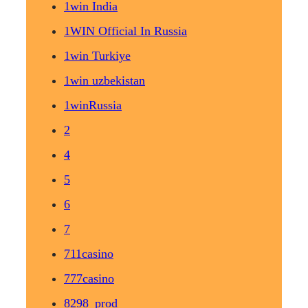
1win India
1WIN Official In Russia
1win Turkiye
1win uzbekistan
1winRussia
2
4
5
6
7
711casino
777casino
8298_prod