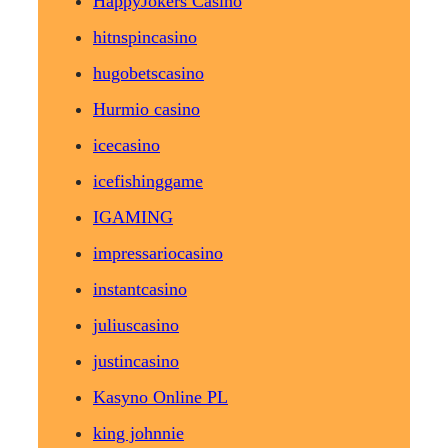
HappyJokers Casino
hitnspincasino
hugobetscasino
Hurmio casino
icecasino
icefishinggame
IGAMING
impressariocasino
instantcasino
juliuscasino
justincasino
Kasyno Online PL
king johnnie