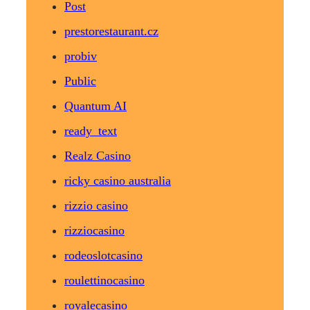
Post
prestorestaurant.cz
probiv
Public
Quantum AI
ready_text
Realz Casino
ricky casino australia
rizzio casino
rizziocasino
rodeoslotcasino
roulettinocasino
royalecasino