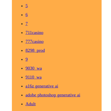
5
6
7
711casino
777casino
8298_prod
9
9030_wa
9110_wa
a16z generative ai
adobe photoshop generative ai
Adult