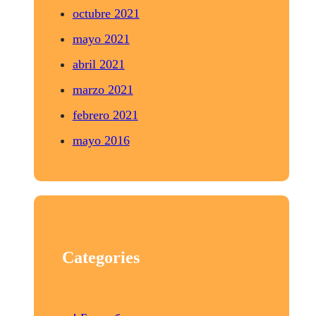
octubre 2021
mayo 2021
abril 2021
marzo 2021
febrero 2021
mayo 2016
Categories