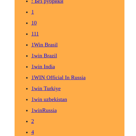
! Без рубрики
1
10
111
1Win Brasil
1win Brazil
1win India
1WIN Official In Russia
1win Turkiye
1win uzbekistan
1winRussia
2
4