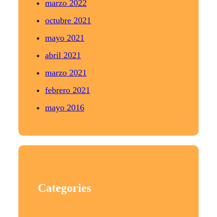
marzo 2022
octubre 2021
mayo 2021
abril 2021
marzo 2021
febrero 2021
mayo 2016
Categories