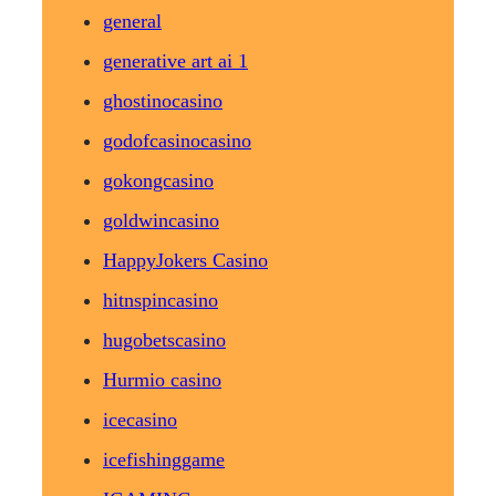
general
generative art ai 1
ghostinocasino
godofcasinocasino
gokongcasino
goldwincasino
HappyJokers Casino
hitnspincasino
hugobetscasino
Hurmio casino
icecasino
icefishinggame