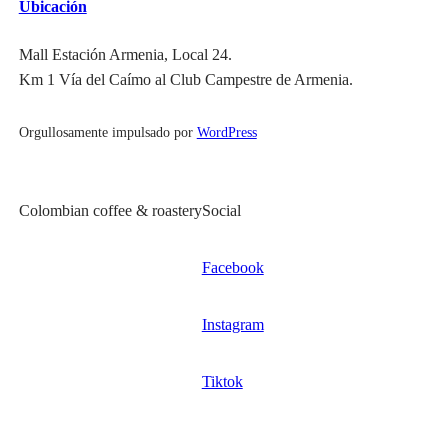
Ubicación
Mall Estación Armenia, Local 24.
Km 1 Vía del Caímo al Club Campestre de Armenia.
Orgullosamente impulsado por
WordPress
Colombian coffee & roastery
Social
Facebook
Instagram
Tiktok