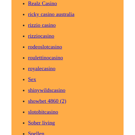
Realz Casino
ricky casino australia
rizzio casino
rizziocasino
rodeoslotcasino
roulettinocasino
royalecasino
Sex
shinywildscasino
showbet 4860 (2)
slotobitcasino
Sober living
Spellen