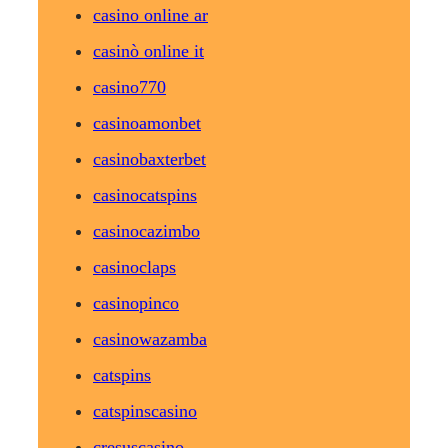
casino online ar
casinò online it
casino770
casinoamonbet
casinobaxterbet
casinocatspins
casinocazimbo
casinoclaps
casinopinco
casinowazamba
catspins
catspinscasino
cresuscasino