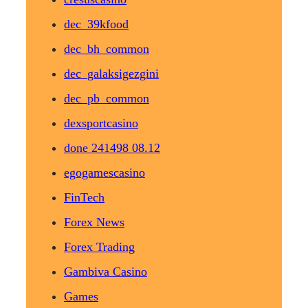
dec_39kfood
dec_bh_common
dec_galaksigezgini
dec_pb_common
dexsportcasino
done 241498 08.12
egogamescasino
FinTech
Forex News
Forex Trading
Gambiva Casino
Games