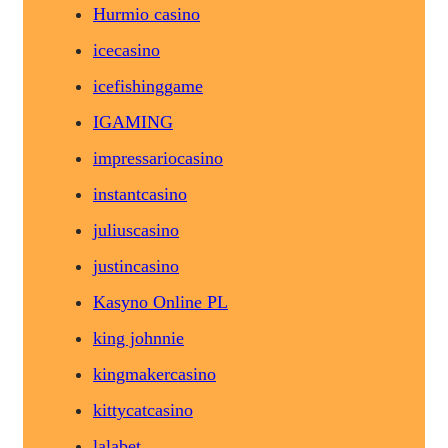
Hurmio casino
icecasino
icefishinggame
IGAMING
impressariocasino
instantcasino
juliuscasino
justincasino
Kasyno Online PL
king johnnie
kingmakercasino
kittycatcasino
lalabet