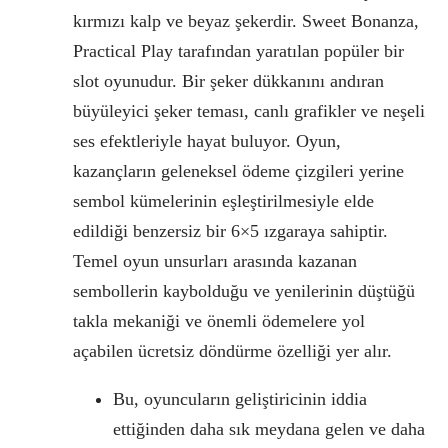
kırmızı kalp ve beyaz şekerdir. Sweet Bonanza,
Practical Play tarafından yaratılan popüler bir
slot oyunudur. Bir şeker dükkanını andıran
büyüleyici şeker teması, canlı grafikler ve neşeli
ses efektleriyle hayat buluyor. Oyun,
kazançların geleneksel ödeme çizgileri yerine
sembol kümelerinin eşleştirilmesiyle elde
edildiği benzersiz bir 6×5 ızgaraya sahiptir.
Temel oyun unsurları arasında kazanan
sembollerin kaybolduğu ve yenilerinin düştüğü
takla mekaniği ve önemli ödemelere yol
açabilen ücretsiz döndürme özelliği yer alır.
Bu, oyuncuların geliştiricinin iddia
ettiğinden daha sık meydana gelen ve daha