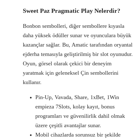
Sweet Paz Pragmatic Play Nelerdir?
Bonbon sembolleri, diğer sembollere kıyasla
daha yüksek ödüller sunar ve oyunculara büyük
kazançlar sağlar. Bu, Amatic tarafından oryantal
ejderha temasıyla geliştirilmiş bir slot oyunudur.
Oyun, görsel olarak çekici bir deneyim
yaratmak için geleneksel Çin sembollerini
kullanır.
Pin-Up, Vavada, Share, 1xBet, 1Win
empieza 7Slots, kolay kayıt, bonus
programları ve güvenilirlik dahil olmak
üzere çeşitli avantajlar sunar.
Mobil cihazlarda sorunsuz bir şekilde