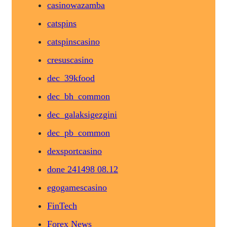
casinowazamba
catspins
catspinscasino
cresuscasino
dec_39kfood
dec_bh_common
dec_galaksigezgini
dec_pb_common
dexsportcasino
done 241498 08.12
egogamescasino
FinTech
Forex News