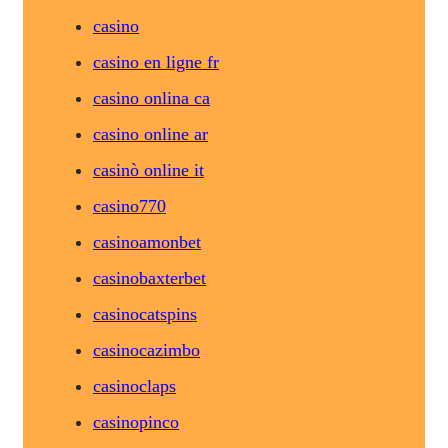
casino
casino en ligne fr
casino onlina ca
casino online ar
casinò online it
casino770
casinoamonbet
casinobaxterbet
casinocatspins
casinocazimbo
casinoclaps
casinopinco