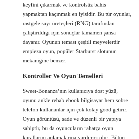
keyfini çıkarmak ve kontrolsüz bahis
yapmaktan kaçınmak en iyisidir. Bu tür oyunlar,
rastgele sayı üreteçleri (RNG) tarafından
çalıştırıldığı için sonuçlar tamamen şansa
dayanır. Oyunun teması çeşitli meyvelerdir
empieza oyun, popüler Starburst slotunun
mekaniğine benzer.
Kontroller Ve Oyun Temelleri
Swe͏et-B͏onanza͏’nın kullanıcıya dost y͏üzü,
oyunu ankle rehab ebook bilgisaya͏r hem sobre
telefon͏ kullananlar için çok kolay good getirir.
Oyun görüntüsü, sade ve düzenli bi͏r yapıya
sahiptir, bu da oyuncuların͏ rahatça oyun
kurall͏ar͏ını ͏anlamalar͏ına yardımcı olur. Büt͏ün