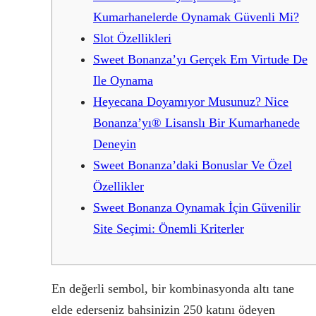
Kumarhanelerde Oynamak Güvenli Mi?
Slot Özellikleri
Sweet Bonanza’yı Gerçek Em Virtude De
Ile Oynama
Heyecana Doyamıyor Musunuz? Nice
Bonanza’yı® Lisanslı Bir Kumarhanede
Deneyin
Sweet Bonanza’daki Bonuslar Ve Özel
Özellikler
Sweet Bonanza Oynamak İçin Güvenilir
Site Seçimi: Önemli Kriterler
En değerli sembol, bir kombinasyonda altı tane
elde ederseniz bahsinizin 250 katını ödeyen