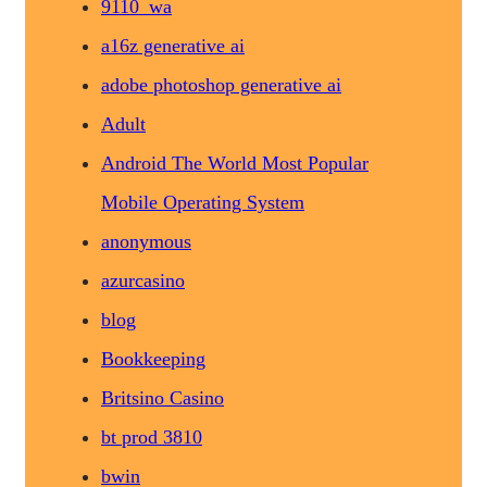
9110_wa
a16z generative ai
adobe photoshop generative ai
Adult
Android The World Most Popular
Mobile Operating System
anonymous
azurcasino
blog
Bookkeeping
Britsino Casino
bt prod 3810
bwin