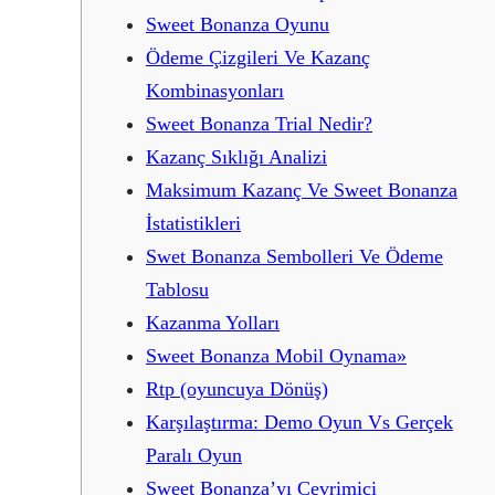
Sweet Bonanza Oyunu
Ödeme Çizgileri Ve Kazanç
Kombinasyonları
Sweet Bonanza Trial Nedir?
Kazanç Sıklığı Analizi
Maksimum Kazanç Ve Sweet Bonanza
İstatistikleri
Swet Bonanza Sembolleri Ve Ödeme
Tablosu
Kazanma Yolları
Sweet Bonanza Mobil Oynama»
Rtp (oyuncuya Dönüş)
Karşılaştırma: Demo Oyun Vs Gerçek
Paralı Oyun
Sweet Bonanza’yı Çevrimiçi