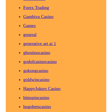
Forex Trading
Gambiva Casino
Games
general
generative art ai 1
ghostinocasino
godofcasinocasino
gokongcasino
goldwincasino
HappyJokers Casino
hitnspincasino
hugobetscasino