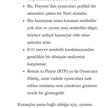
Bu, Playson’dan oyuncuları şenlikli bir
atmosfere çeken bir Noel slotudur.
Her kazançtan sonra kazanan semboller
yok olur ve yerine yeni semboller düşer,
böylece ardışık kazançlar elde etme
şansınız artar.
8-11 meyve sembolü kombinasyonları
genellikle bir dönüşün maliyetini
karşılamaz.
Return to Player (RTP) ya da Oyuncuya
Dönüş, uzun vadede oyunculara iade
edilen ortalama oran yüzdesini gösteren
teorik bir göstergedir.
Kazançlar şansa bağlı olduğu için, oyunun