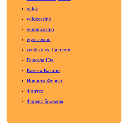
wildz
wildzcasino
winouicasino
wynscasino
zendesk vs. intercom
Горилла Юа
Комета Казино
Новости Форекс
Финтех
Форекс Брокеры