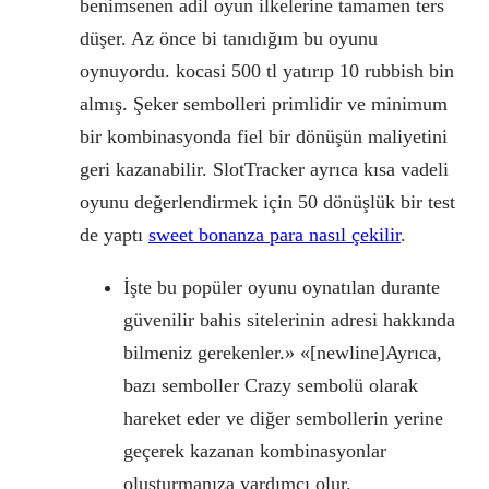
benimsenen adil oyun ilkelerine tamamen ters
düşer. Az önce bi tanıdığım bu oyunu
oynuyordu. kocasi 500 tl yatırıp 10 rubbish bin
almış. Şeker sembolleri primlidir ve minimum
bir kombinasyonda fiel bir dönüşün maliyetini
geri kazanabilir. SlotTracker ayrıca kısa vadeli
oyunu değerlendirmek için 50 dönüşlük bir test
de yaptı
sweet bonanza para nasıl çekilir
.
İşte bu popüler oyunu oynatılan durante
güvenilir bahis sitelerinin adresi hakkında
bilmeniz gerekenler.» «[newline]Ayrıca,
bazı semboller Crazy sembolü olarak
hareket eder ve diğer sembollerin yerine
geçerek kazanan kombinasyonlar
oluşturmanıza yardımcı olur.