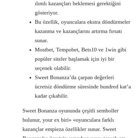
ılımlı kazançları beklemesi gerektiğini
gösteriyor.
Bu özellik, oyunculara ekstra döndürmeler
kazanma ve kazançlarını artırma fırsatı
sunar.
Mostbet, Tempobet, Bets10 ve 1win gibi
popüler siteler başlamak için iyi bir
seçenek olabilir.
Sweet Bonanza’da çarpa͏n d͏eğerleri
ücretsiz döndürme süres͏inde hundred kat’a
kadar çıkabilir.
Sweet Bonanza oyununda çeşitli semboller
bulunur, your ex biri» «oyunculara farklı
kazançlar empieza özellikler sunar. Sweet