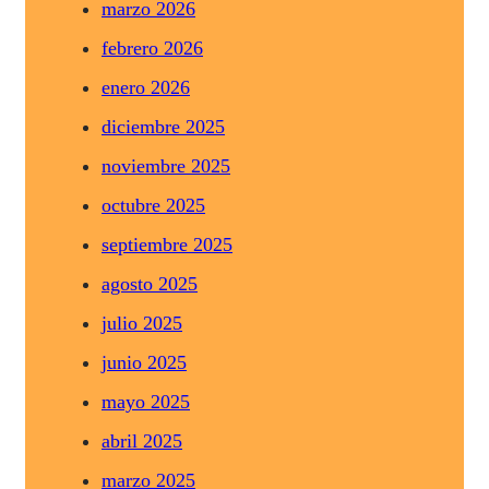
marzo 2026
febrero 2026
enero 2026
diciembre 2025
noviembre 2025
octubre 2025
septiembre 2025
agosto 2025
julio 2025
junio 2025
mayo 2025
abril 2025
marzo 2025