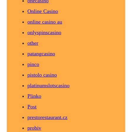
onecasino
Online Casino
online casino au
onlyspinscasino
other
patangcasino
pinco
pistolo casino
platinumslotscasino
Plinko
Post
prestorestaurant.cz
probiv