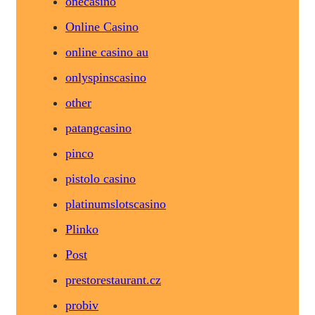
onecasino
Online Casino
online casino au
onlyspinscasino
other
patangcasino
pinco
pistolo casino
platinumslotscasino
Plinko
Post
prestorestaurant.cz
probiv