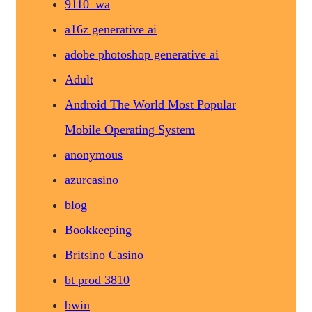
9110_wa
a16z generative ai
adobe photoshop generative ai
Adult
Android The World Most Popular
Mobile Operating System
anonymous
azurcasino
blog
Bookkeeping
Britsino Casino
bt prod 3810
bwin