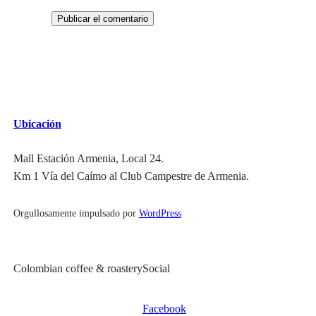
Ubicación
Mall Estación Armenia, Local 24.
Km 1 Vía del Caímo al Club Campestre de Armenia.
Orgullosamente impulsado por
WordPress
Colombian coffee & roastery
Social
Facebook