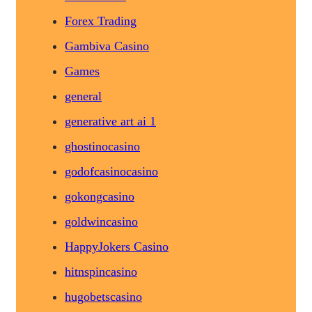
Forex Trading
Gambiva Casino
Games
general
generative art ai 1
ghostinocasino
godofcasinocasino
gokongcasino
goldwincasino
HappyJokers Casino
hitnspincasino
hugobetscasino