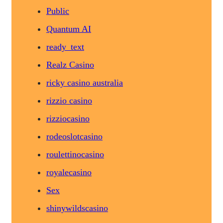
Public
Quantum AI
ready_text
Realz Casino
ricky casino australia
rizzio casino
rizziocasino
rodeoslotcasino
roulettinocasino
royalecasino
Sex
shinywildscasino