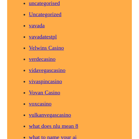
uncategorised
Uncategorized
vavada
vavadatestpl
Velwins Casino
verdecasino
vidavegascasino
vivaspincasino
Vovan Casino
voxcasino
vulkanvegascasino
what does nlu mean 8
what to name your ai