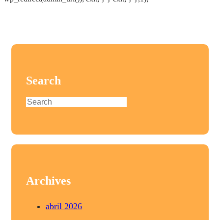
al
contenido
Search
S
e
a
r
c
h
Archives
abril 2026