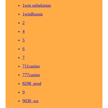
1win uzbekistan
1winRussia
2
4
5
6
7
711casino
777casino
8298_prod
9
9030_wa