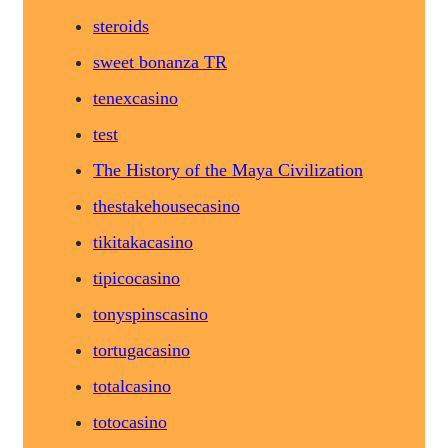
steroids
sweet bonanza TR
tenexcasino
test
The History of the Maya Civilization
thestakehousecasino
tikitakacasino
tipicocasino
tonyspinscasino
tortugacasino
totalcasino
totocasino