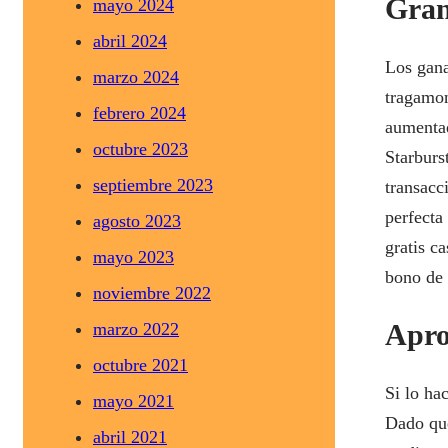
Gran
mayo 2024
abril 2024
Los gana
marzo 2024
tragamon
febrero 2024
aumentad
octubre 2023
Starburs
septiembre 2023
transacc
perfecta
agosto 2023
gratis c
mayo 2023
bono de 
noviembre 2022
Apro
marzo 2022
octubre 2021
Si lo ha
mayo 2021
Dado que
abril 2021