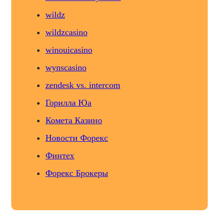
wildz
wildzcasino
winouicasino
wynscasino
zendesk vs. intercom
Горилла Юа
Комета Казино
Новости Форекс
Финтех
Форекс Брокеры