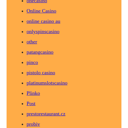
onecasino
Online Casino
online casino au
onlyspinscasino
other
patangcasino
pinco
pistolo casino
platinumslotscasino
Plinko
Post
prestorestaurant.cz
probiv