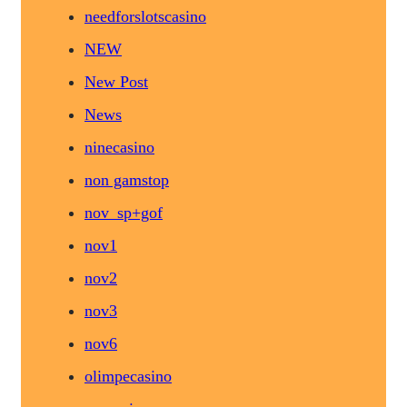
needforslotscasino
NEW
New Post
News
ninecasino
non gamstop
nov_sp+gof
nov1
nov2
nov3
nov6
olimpecasino