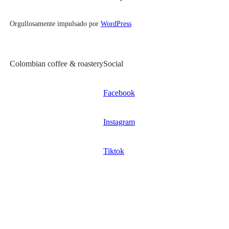
Orgullosamente impulsado por
WordPress
Colombian coffee & roastery
Social
Facebook
Instagram
Tiktok