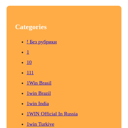
Categories
! Без рубрики
1
10
111
1Win Brasil
1win Brazil
1win India
1WIN Official In Russia
1win Turkiye