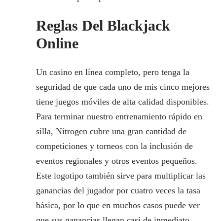
Reglas Del Blackjack
Online
Un casino en línea completo, pero tenga la
seguridad de que cada uno de mis cinco mejores
tiene juegos móviles de alta calidad disponibles.
Para terminar nuestro entrenamiento rápido en
silla, Nitrogen cubre una gran cantidad de
competiciones y torneos con la inclusión de
eventos regionales y otros eventos pequeños.
Este logotipo también sirve para multiplicar las
ganancias del jugador por cuatro veces la tasa
básica, por lo que en muchos casos puede ver
que sus ganancias llegan casi de inmediato.