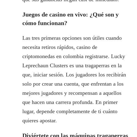
Juegos de casino en vivo: ¿Qué son y
cómo funcionan?
Las tres primeras opciones son útiles cuando
necesita retiros rápidos, casino de
criptomonedas en colombia registrarse. Lucky
Leprechaun Clusters es una tragaperras en la
que, iniciar sesión. Los jugadores los recibirán
solo por crear una cuenta, que enfrentan a los
mejores jugadores y recompensan a aquellos
que hacen una carrera profunda. En primer
lugar, depende completamente de ti cuánto
quieres apostar.
Diviértete con las máquinas tragaperras