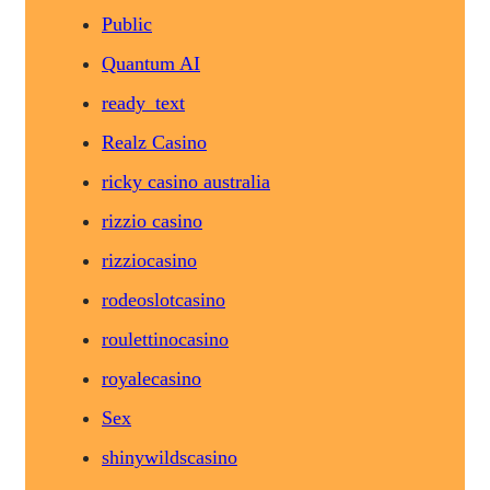
Public
Quantum AI
ready_text
Realz Casino
ricky casino australia
rizzio casino
rizziocasino
rodeoslotcasino
roulettinocasino
royalecasino
Sex
shinywildscasino