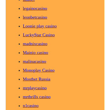
legainocasino
leonbetcasino
Loonie play casino
LuckyStar Casino
madnixcasino
Mainio casino
malinacasino
Monoplay Casino
Mostbet Russia
mrplaycasino
mrthrills casino
n1casino