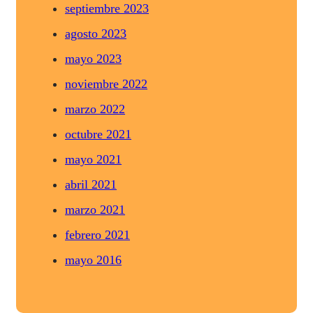
septiembre 2023
agosto 2023
mayo 2023
noviembre 2022
marzo 2022
octubre 2021
mayo 2021
abril 2021
marzo 2021
febrero 2021
mayo 2016