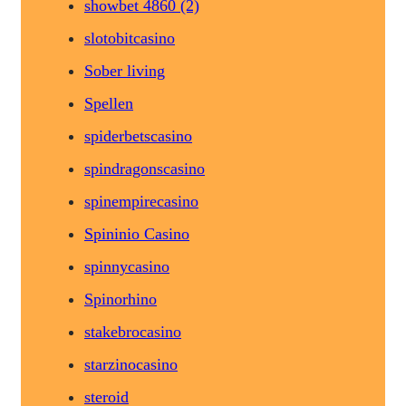
showbet 4860 (2)
slotobitcasino
Sober living
Spellen
spiderbetscasino
spindragonscasino
spinempirecasino
Spininio Casino
spinnycasino
Spinorhino
stakebrocasino
starzinocasino
steroid