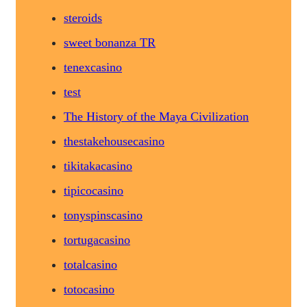
steroids
sweet bonanza TR
tenexcasino
test
The History of the Maya Civilization
thestakehousecasino
tikitakacasino
tipicocasino
tonyspinscasino
tortugacasino
totalcasino
totocasino