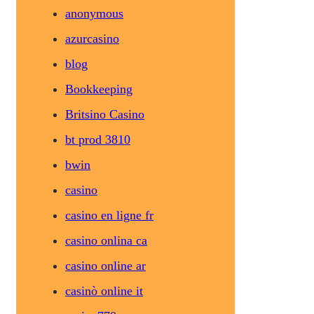
anonymous
azurcasino
blog
Bookkeeping
Britsino Casino
bt prod 3810
bwin
casino
casino en ligne fr
casino onlina ca
casino online ar
casinò online it