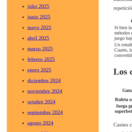
julio 2025
repetició
junio 2025
mayo 2025
Si bien l
métodos d
abril 2025
juego baj
Un estudi
marzo 2025
Cuarto, l
convertid
febrero 2025
Los 
enero 2025
diciembre 2024
Gana
noviembre 2024
Ruleta o
octubre 2024
Juega gr
superbe
septiembre 2024
agosto 2024
Casino c