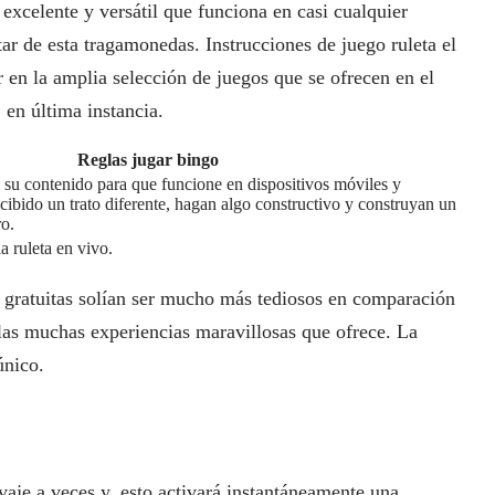
excelente y versátil que funciona en casi cualquier
tar de esta tragamonedas. Instrucciones de juego ruleta el
 en la amplia selección de juegos que se ofrecen en el
 en última instancia.
Reglas jugar bingo
su contenido para que funcione en dispositivos móviles y
cibido un trato diferente, hagan algo constructivo y construyan un
ro.
a ruleta en vivo.
s gratuitas solían ser mucho más tediosos en comparación
e las muchas experiencias maravillosas que ofrece. La
único.
aje a veces y, esto activará instantáneamente una