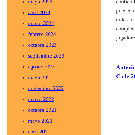
mayo 2024
confiabi
pueden u
abril 2024
todos lo
marzo 2024
completa
febrero 2024
jugadores
octubre 2023
septiembre 2023
agosto 2023
Anteri
Code 2
mayo 2023
noviembre 2022
marzo 2022
octubre 2021
mayo 2021
abril 2021