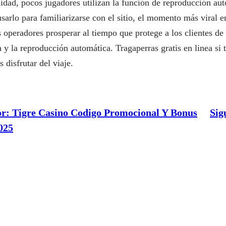
lidad, pocos jugadores utilizan la función de reproducción au
sarlo para familiarizarse con el sitio, el momento más viral 
s operadores prosperar al tiempo que protege a los clientes d
 y la reproducción automática. Tragaperras gratis en linea si t
 disfrutar del viaje.
or:
Tigre Casino Codigo Promocional Y Bonus
Sig
025