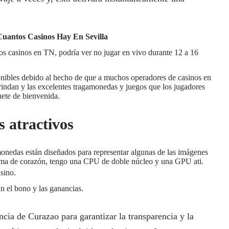
Cuantos Casinos Hay En Sevilla
os casinos en TN, podría ver no jugar en vivo durante 12 a 16
nibles debido al hecho de que a muchos operadores de casinos en
brindan y las excelentes tragamonedas y juegos que los jugadores
uete de bienvenida.
 atractivos
onedas están diseñados para representar algunas de las imágenes
rma de corazón, tengo una CPU de doble núcleo y una GPU ati.
sino.
án el bono y las ganancias.
cia de Curazao para garantizar la transparencia y la