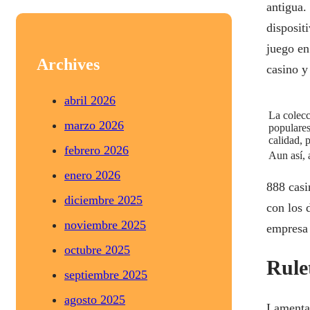
antigua.
r
c
disposit
h
juego en
Archives
casino y
abril 2026
La colecc
marzo 2026
populares
calidad, p
febrero 2026
Aun así, 
enero 2026
888 casi
diciembre 2025
con los 
noviembre 2025
empresa 
octubre 2025
Rule
septiembre 2025
agosto 2025
Lamentab