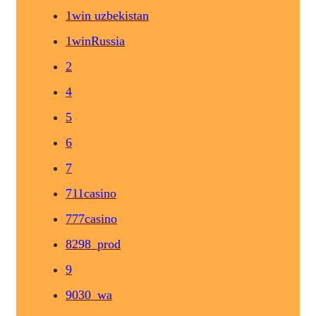
1win uzbekistan
1winRussia
2
4
5
6
7
711casino
777casino
8298_prod
9
9030_wa