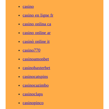
casino
casino en ligne fr
casino onlina ca
casino online ar
casinò online it
casino770
casinoamonbet
casinobaxterbet
casinocatspins
casinocazimbo
casinoclaps
casinopinco