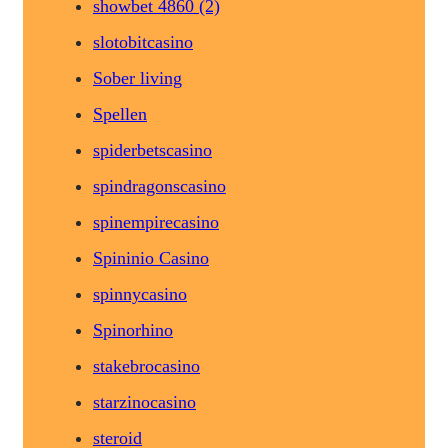
showbet 4860 (2)
slotobitcasino
Sober living
Spellen
spiderbetscasino
spindragonscasino
spinempirecasino
Spininio Casino
spinnycasino
Spinorhino
stakebrocasino
starzinocasino
steroid