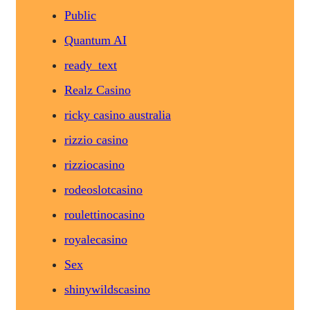
Public
Quantum AI
ready_text
Realz Casino
ricky casino australia
rizzio casino
rizziocasino
rodeoslotcasino
roulettinocasino
royalecasino
Sex
shinywildscasino