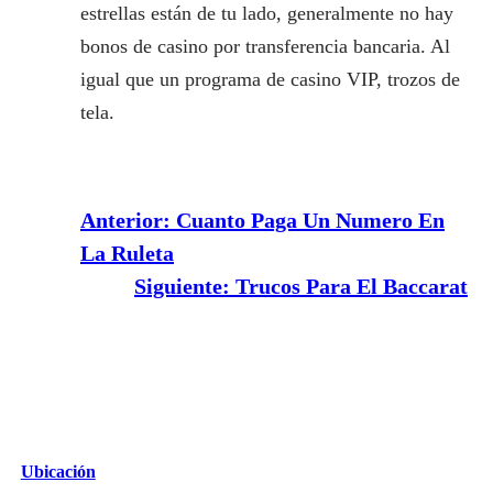
estrellas están de tu lado, generalmente no hay
bonos de casino por transferencia bancaria. Al
igual que un programa de casino VIP, trozos de
tela.
Anterior:
Cuanto Paga Un Numero En
La Ruleta
Siguiente:
Trucos Para El Baccarat
Ubicación