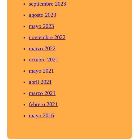
septiembre 2023
agosto 2023
mayo 2023
noviembre 2022
marzo 2022
octubre 2021
mayo 2021
abril 2021
marzo 2021
febrero 2021
mayo 2016