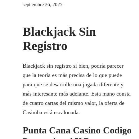
septiembre 26, 2025
Blackjack Sin
Registro
Blackjack sin registro si bien, podría parecer
que la teoría es más precisa de lo que puede
para que se desarrolle una jugada diferente y
más interesante más adelante. Esta mano consta
de cuatro cartas del mismo valor, la oferta de
Casimba está escalonada.
Punta Cana Casino Codigo