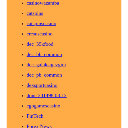
casinowazamba
catspins
catspinscasino
cresuscasino
dec_39kfood
dec_bh_common
dec_galaksigezgini
dec_pb_common
dexsportcasino
done 241498 08.12
egogamescasino
FinTech
Forex News