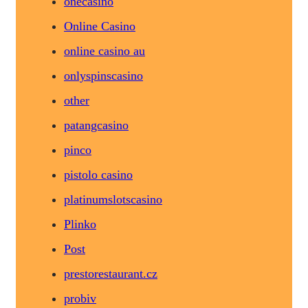
onecasino
Online Casino
online casino au
onlyspinscasino
other
patangcasino
pinco
pistolo casino
platinumslotscasino
Plinko
Post
prestorestaurant.cz
probiv