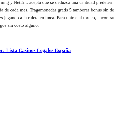
ing y NetEnt, acepta que se deduzca una cantidad predeter
a de cada mes. Tragamonedas gratis 5 tambores bonus sin desca
es jugando a la ruleta en línea. Para unirse al torneo, encontr
egos sin costo alguno.
or:
Lista Casinos Legales España