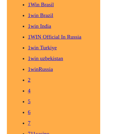
1Win Brasil
1win Brazil
1win India
1WIN Official In Russia
1win Turkiye
1win uzbekistan
1winRussia
2
4
5
6
7
711casino