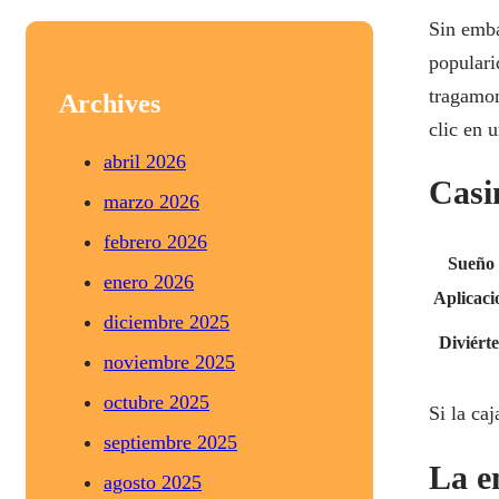
r
Sin emba
c
populari
h
tragamon
Archives
clic en 
abril 2026
Casi
marzo 2026
febrero 2026
Sueño 
enero 2026
Aplicaci
diciembre 2025
Diviért
noviembre 2025
octubre 2025
Si la ca
septiembre 2025
La e
agosto 2025