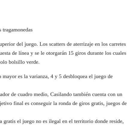
as tragamonedas
erior del juego. Los scatters de aterrizaje en los carretes
sta de línea y se le otorgarán 15 giros durante los cuales
olo bolsillo verde.
 mayor es la varianza, 4 y 5 desbloquea el juego de
gador de cuadro medio, Casilando también cuenta con un
tivo final es conseguir la ronda de giros gratis, juegos de
a gratis el juego no es ilegal en el territorio donde reside,