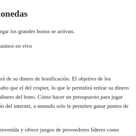
monedas
rgar los grandes bonos se activan.
casinos en vivo
ará de su dinero de bonificación. El objetivo de los
to que el del crupier, lo que le permitirá retirar su dinero
l dinero del bono. Cómo hacer un presupuesto para jugar
ón del internet, a menudo solo le permiten ganar puntos de
envenida y ofrece juegos de proveedores líderes como