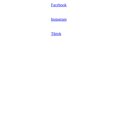
Facebook
Instagram
Tiktok