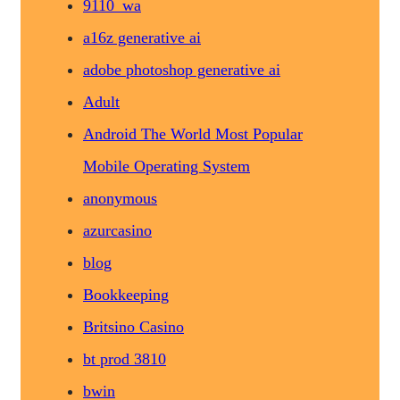
9110_wa
a16z generative ai
adobe photoshop generative ai
Adult
Android The World Most Popular
Mobile Operating System
anonymous
azurcasino
blog
Bookkeeping
Britsino Casino
bt prod 3810
bwin