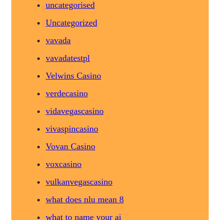
uncategorised
Uncategorized
vavada
vavadatestpl
Velwins Casino
verdecasino
vidavegascasino
vivaspincasino
Vovan Casino
voxcasino
vulkanvegascasino
what does nlu mean 8
what to name your ai