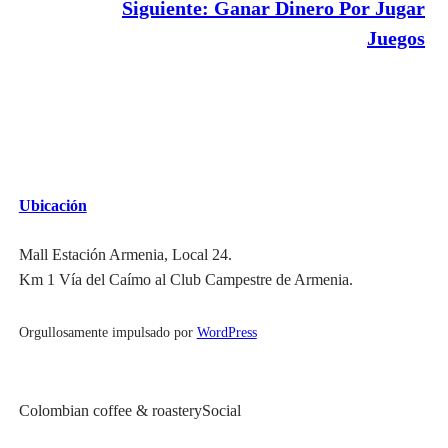
Siguiente:
Ganar Dinero Por Jugar
Juegos
Ubicación
Mall Estación Armenia, Local 24.
Km 1 Vía del Caímo al Club Campestre de Armenia.
Orgullosamente impulsado por
WordPress
Colombian coffee & roastery
Social