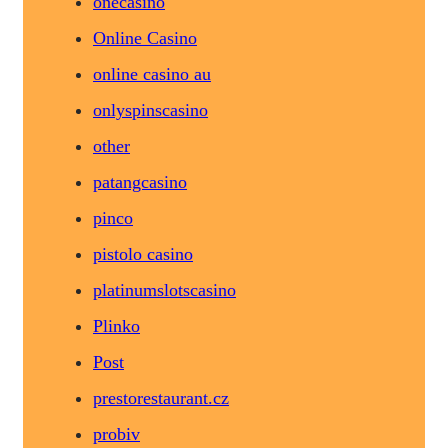
onecasino
Online Casino
online casino au
onlyspinscasino
other
patangcasino
pinco
pistolo casino
platinumslotscasino
Plinko
Post
prestorestaurant.cz
probiv