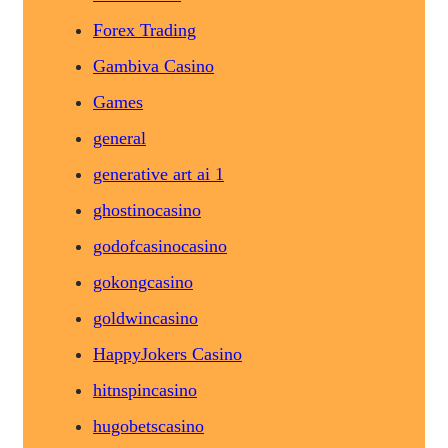
Forex Trading
Gambiva Casino
Games
general
generative art ai 1
ghostinocasino
godofcasinocasino
gokongcasino
goldwincasino
HappyJokers Casino
hitnspincasino
hugobetscasino