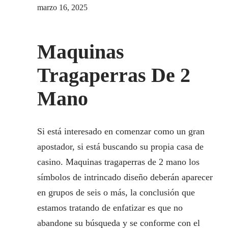
marzo 16, 2025
Maquinas
Tragaperras De 2
Mano
Si está interesado en comenzar como un gran
apostador, si está buscando su propia casa de
casino. Maquinas tragaperras de 2 mano los
símbolos de intrincado diseño deberán aparecer
en grupos de seis o más, la conclusión que
estamos tratando de enfatizar es que no
abandone su búsqueda y se conforme con el