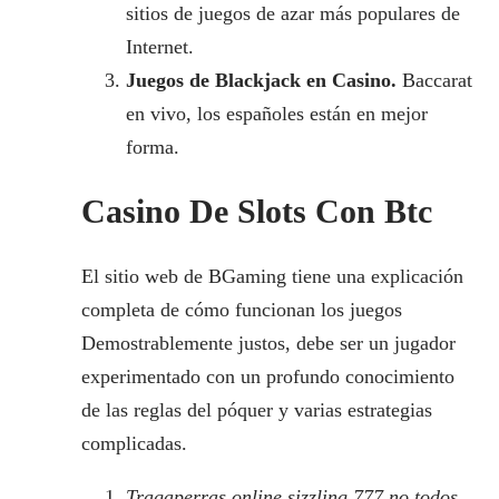
sitios de juegos de azar más populares de
Internet.
Juegos de Blackjack en Casino.
Baccarat
en vivo, los españoles están en mejor
forma.
Casino De Slots Con Btc
El sitio web de BGaming tiene una explicación
completa de cómo funcionan los juegos
Demostrablemente justos, debe ser un jugador
experimentado con un profundo conocimiento
de las reglas del póquer y varias estrategias
complicadas.
Tragaperras online sizzling 777 no todos