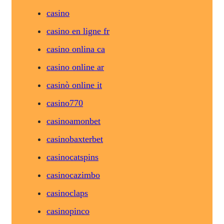
casino
casino en ligne fr
casino onlina ca
casino online ar
casinò online it
casino770
casinoamonbet
casinobaxterbet
casinocatspins
casinocazimbo
casinoclaps
casinopinco