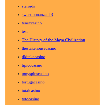
steroids
sweet bonanza TR
tenexcasino
test
The History of the Maya Civilization
thestakehousecasino
tikitakacasino
tipicocasino
tonyspinscasino
tortugacasino
totalcasino
totocasino