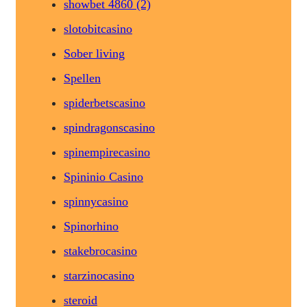
showbet 4860 (2)
slotobitcasino
Sober living
Spellen
spiderbetscasino
spindragonscasino
spinempirecasino
Spininio Casino
spinnycasino
Spinorhino
stakebrocasino
starzinocasino
steroid