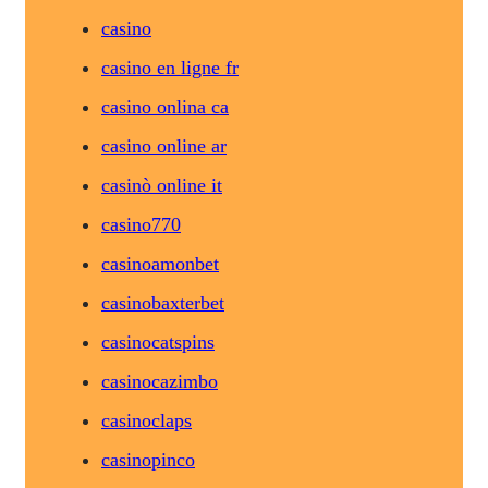
casino
casino en ligne fr
casino onlina ca
casino online ar
casinò online it
casino770
casinoamonbet
casinobaxterbet
casinocatspins
casinocazimbo
casinoclaps
casinopinco