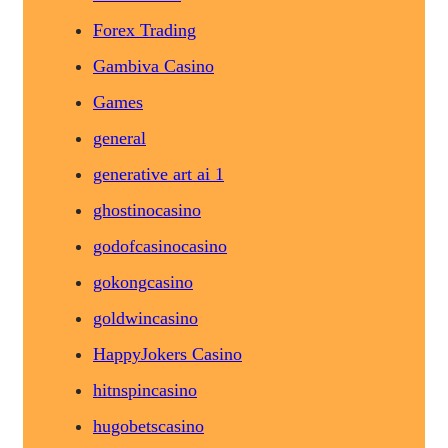
Forex Trading
Gambiva Casino
Games
general
generative art ai 1
ghostinocasino
godofcasinocasino
gokongcasino
goldwincasino
HappyJokers Casino
hitnspincasino
hugobetscasino