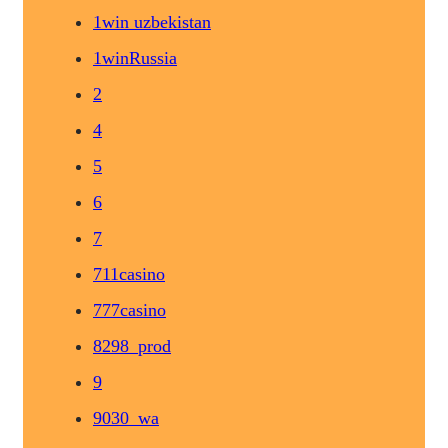
1win uzbekistan
1winRussia
2
4
5
6
7
711casino
777casino
8298_prod
9
9030_wa