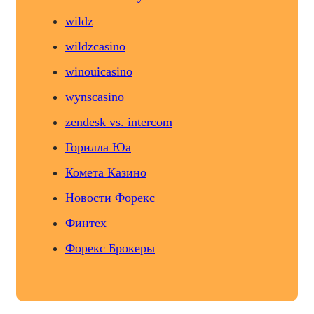
wildz
wildzcasino
winouicasino
wynscasino
zendesk vs. intercom
Горилла Юа
Комета Казино
Новости Форекс
Финтех
Форекс Брокеры