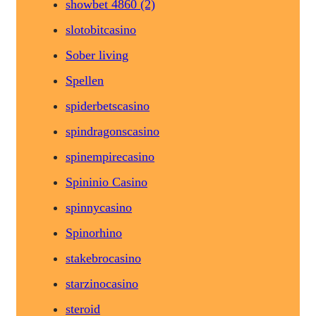
showbet 4860 (2)
slotobitcasino
Sober living
Spellen
spiderbetscasino
spindragonscasino
spinempirecasino
Spininio Casino
spinnycasino
Spinorhino
stakebrocasino
starzinocasino
steroid