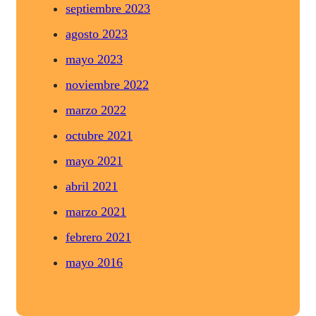
septiembre 2023
agosto 2023
mayo 2023
noviembre 2022
marzo 2022
octubre 2021
mayo 2021
abril 2021
marzo 2021
febrero 2021
mayo 2016