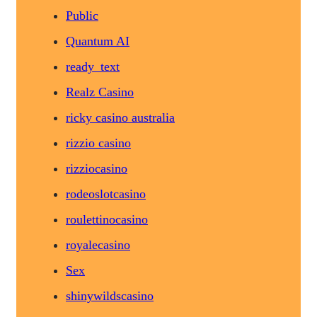
Public
Quantum AI
ready_text
Realz Casino
ricky casino australia
rizzio casino
rizziocasino
rodeoslotcasino
roulettinocasino
royalecasino
Sex
shinywildscasino