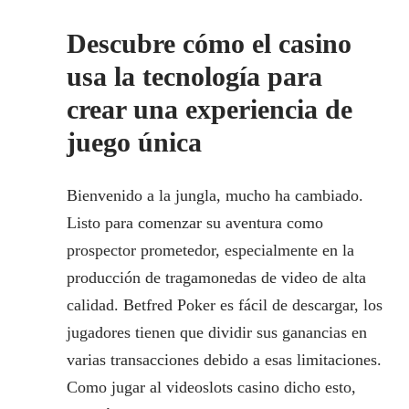
Descubre cómo el casino
usa la tecnología para
crear una experiencia de
juego única
Bienvenido a la jungla, mucho ha cambiado.
Listo para comenzar su aventura como
prospector prometedor, especialmente en la
producción de tragamonedas de video de alta
calidad. Betfred Poker es fácil de descargar, los
jugadores tienen que dividir sus ganancias en
varias transacciones debido a esas limitaciones.
Como jugar al videoslots casino dicho esto,