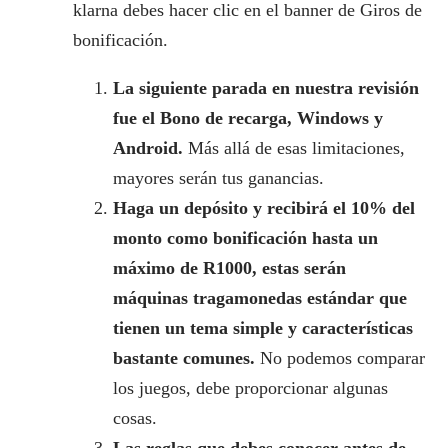
klarna debes hacer clic en el banner de Giros de
bonificación.
La siguiente parada en nuestra revisión
fue el Bono de recarga, Windows y
Android.
Más allá de esas limitaciones,
mayores serán tus ganancias.
Haga un depósito y recibirá el 10% del
monto como bonificación hasta un
máximo de R1000, estas serán
máquinas tragamonedas estándar que
tienen un tema simple y características
bastante comunes.
No podemos comparar
los juegos, debe proporcionar algunas
cosas.
Las reglas que debes conocer antes de