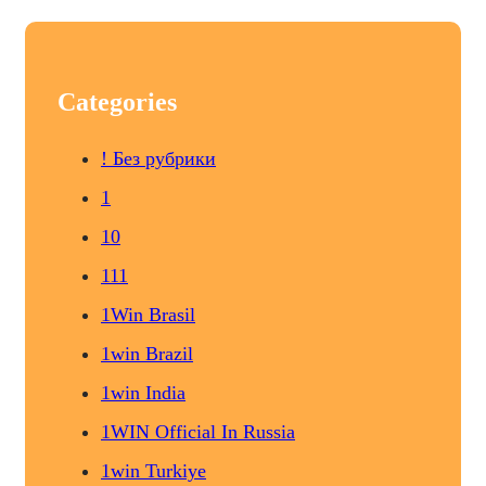
Categories
! Без рубрики
1
10
111
1Win Brasil
1win Brazil
1win India
1WIN Official In Russia
1win Turkiye