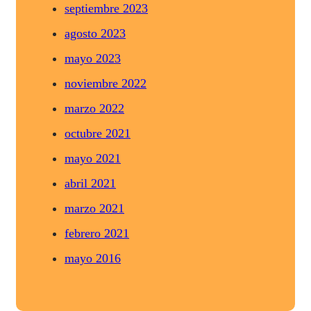
septiembre 2023
agosto 2023
mayo 2023
noviembre 2022
marzo 2022
octubre 2021
mayo 2021
abril 2021
marzo 2021
febrero 2021
mayo 2016