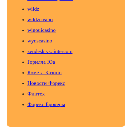
wildz
wildzcasino
winouicasino
wynscasino
zendesk vs. intercom
Горилла Юа
Комета Казино
Новости Форекс
Финтех
Форекс Брокеры