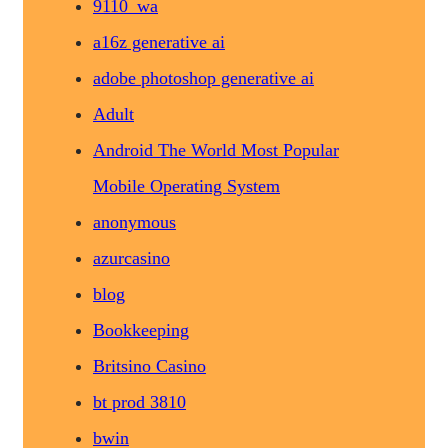
9110_wa
a16z generative ai
adobe photoshop generative ai
Adult
Android The World Most Popular
Mobile Operating System
anonymous
azurcasino
blog
Bookkeeping
Britsino Casino
bt prod 3810
bwin