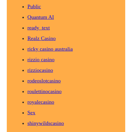
Public
Quantum AI
ready_text
Realz Casino
ricky casino australia
rizzio casino
rizziocasino
rodeoslotcasino
roulettinocasino
royalecasino
Sex
shinywildscasino