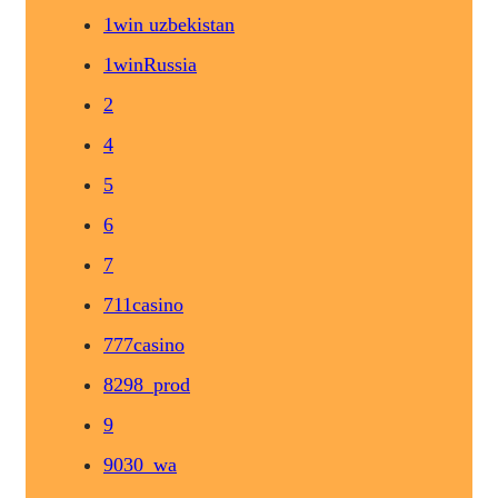
1win uzbekistan
1winRussia
2
4
5
6
7
711casino
777casino
8298_prod
9
9030_wa