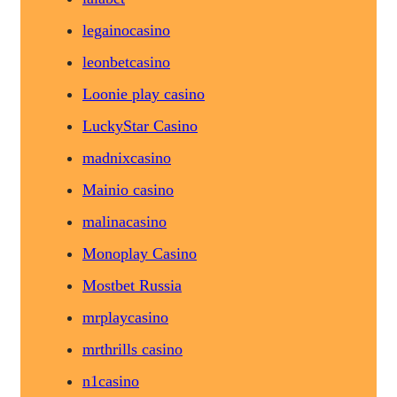
legainocasino
leonbetcasino
Loonie play casino
LuckyStar Casino
madnixcasino
Mainio casino
malinacasino
Monoplay Casino
Mostbet Russia
mrplaycasino
mrthrills casino
n1casino