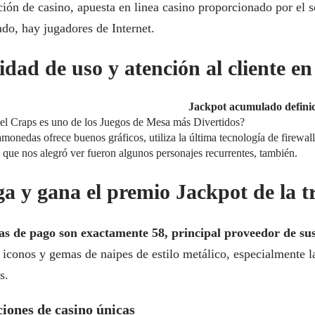
ción de casino, apuesta en linea casino proporcionado por e
do, hay jugadores de Internet.
idad de uso y atención al cliente e
Jackpot acumulado defini
el Craps es uno de los Juegos de Mesa más Divertidos?
amonedas ofrece buenos gráficos, utiliza la última tecnología de firewall
 que nos alegró ver fueron algunos personajes recurrentes, también.
ga y gana el premio Jackpot de la t
as de pago son exactamente 58, principal proveedor de sus
 iconos y gemas de naipes de estilo metálico, especialmente l
s.
iones de casino únicas