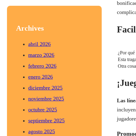
bonifica
r
c
complica
h
Archives
Facil
abril 2026
¿Por qué 
marzo 2026
Esta trag
febrero 2026
Otra cosa
enero 2026
¡Jue
diciembre 2025
noviembre 2025
Las líne
octubre 2025
incluyen
jugadore
septiembre 2025
agosto 2025
Promoc