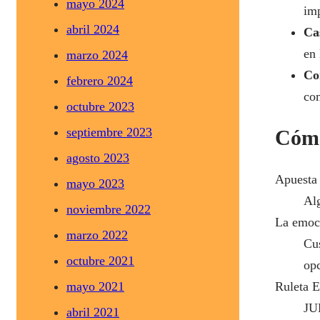
mayo 2024
imp
abril 2024
Ca
en 
marzo 2024
Co
febrero 2024
com
octubre 2023
septiembre 2023
Cómo
agosto 2023
Apuesta 
mayo 2023
Alg
noviembre 2022
La emoci
marzo 2022
Cus
octubre 2021
opc
Ruleta 
mayo 2021
JU
abril 2021