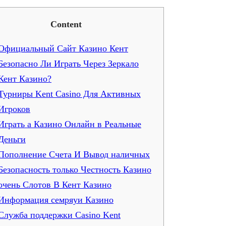
Content
Официальный Сайт Казино Кент
Безопасно Ли Играть Через Зеркало
Кент Казино?
Турниры Kent Casino Для Активных
Игроков
Играть а Казино Онлайн в Реальные
Деньги
Пополнение Счета И Вывод наличных
Безопасность только Честность Казино
очень Слотов В Кент Казино
Информация семряуи Казино
Служба поддержки Casino Kent