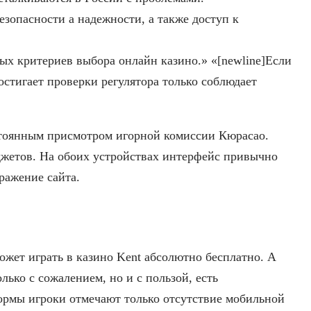
зопасности а надежности, а также доступ к
ых критериев выбора онлайн казино.» «[newline]Если
остигает проверки регулятора только соблюдает
стоянным присмотром игорной комиссии Кюрасао.
джетов. На обоих устройствах интерфейс привычно
ражение сайта.
жет играть в казино Kent абсолютно бесплатно. А
лько с сожалением, но и с пользой, есть
формы игроки отмечают только отсутствие мобильной