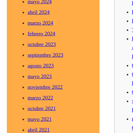
mayo 2024
abril 2024
marzo 2024
febrero 2024
octubre 2023
septiembre 2023
agosto 2023
mayo 2023
noviembre 2022
marzo 2022
octubre 2021
mayo 2021
abril 2021