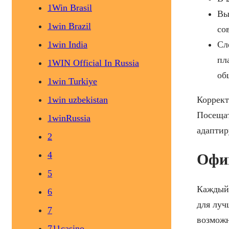
1Win Brasil
Вы
1win Brazil
со
Сл
1win India
пл
1WIN Official In Russia
об
1win Turkiye
Коррект
1win uzbekistan
Посещат
1winRussia
адаптир
2
4
Офи
5
Каждый 
6
для луч
7
возможн
711casino