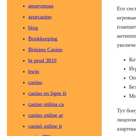
anonymous
Его сис
azurcasino
игровые
планшет
blog
антиопп
Bookkeeping
увеличе
Britsino Casino
Ко
bt prod 3810
Иг
bwin
Оп
casino
Бе
casino en ligne fr
Мн
casino onlina ca
Тут бон
casino online ar
лицензи
casinò online it
азартны