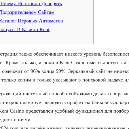
Почему Не стоило Доверять
Подозрительным Сайтам
Каталог Игровых Автоматов
Бонусы В Казино Kent
трация также обеспечивает низкого уровень безопасно
в. Кроме только, игроки в Kent Casino имеют доступ к и
 содержит от 96% конца 99%. Зеркальный сайт не индек
 только копии и только указывают в поисковой выдаче ил
дходящий платежный способ необходимо доказать в разде
ли игрок планирует выводить профит на банковскую карту
Kent Casino представлен удобный функционал для подбо
едпочтениями.
2024 году все онлайн казино, включая лицензированные, 