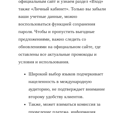
официальным сайт и узнаем раздел «Вход»
также «Личный кабинет». Только вы забыли
ваши учетные данные, можно
воспользоваться функцией сохранения
пароля. Чтобы и пропустить выгодные
предложениями, важно следить со
обновлениями на официальном сайте, где
оставлены все актуальные промокоды и
условия и использования.
Широкий выбор языков подчеркивает
нацеленность в международную
аудиторию, не подтверждает внимание
второму удобству клиентов.
Также, может взиматься комиссия за
проведение платежа, информация