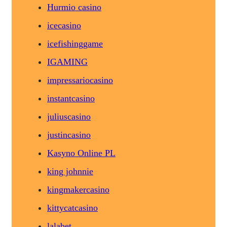
Hurmio casino
icecasino
icefishinggame
IGAMING
impressariocasino
instantcasino
juliuscasino
justincasino
Kasyno Online PL
king johnnie
kingmakercasino
kittycatcasino
lalabet