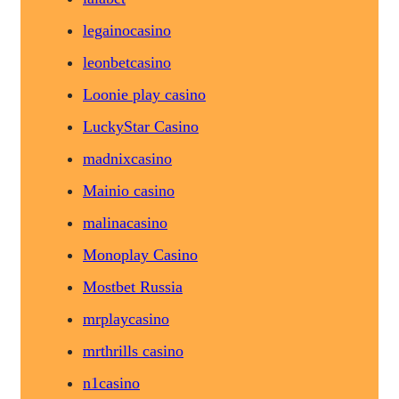
legainocasino
leonbetcasino
Loonie play casino
LuckyStar Casino
madnixcasino
Mainio casino
malinacasino
Monoplay Casino
Mostbet Russia
mrplaycasino
mrthrills casino
n1casino