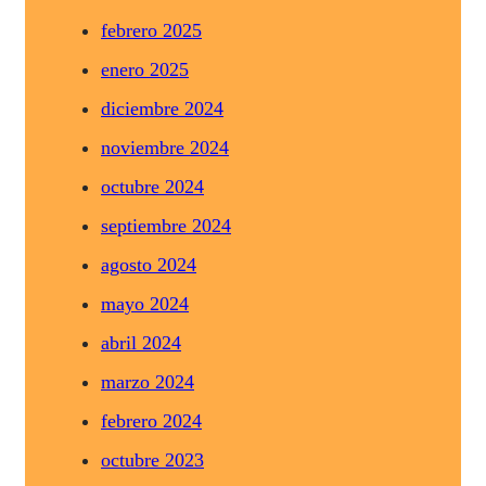
febrero 2025
enero 2025
diciembre 2024
noviembre 2024
octubre 2024
septiembre 2024
agosto 2024
mayo 2024
abril 2024
marzo 2024
febrero 2024
octubre 2023