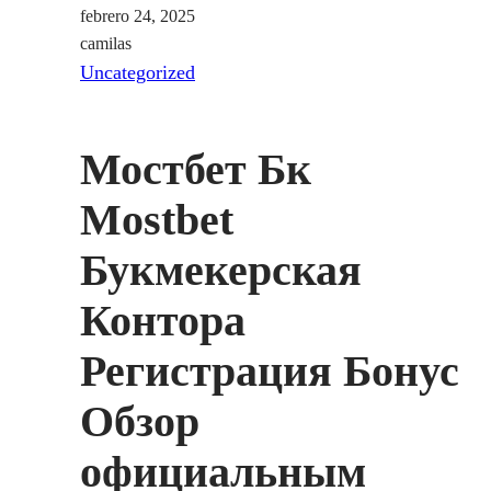
febrero 24, 2025
camilas
Uncategorized
Мостбет Бк
Mostbet
Букмекерская
Контора
Регистрация Бонус
Обзор
официальным