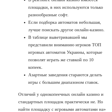
площадки, в них используются только
разнообразные софт.
Если подборка автоматов небольшая,
лучше поискать другое онлайн-казино.
В таблице выветривавшей мы
представили вниманию игроков ТОП
игровых автоматов Украины, которые
позволят играть же ставкой по 10
копеек.
Азартные заведения стараются делать
игры с большим диапазоном ставок.
Отличий у однокопеечных онлайн казино и
стандартных площадок практически не. Но
найти площадку с игровыми автоматами на»