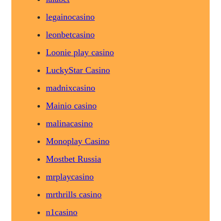
legainocasino
leonbetcasino
Loonie play casino
LuckyStar Casino
madnixcasino
Mainio casino
malinacasino
Monoplay Casino
Mostbet Russia
mrplaycasino
mrthrills casino
n1casino