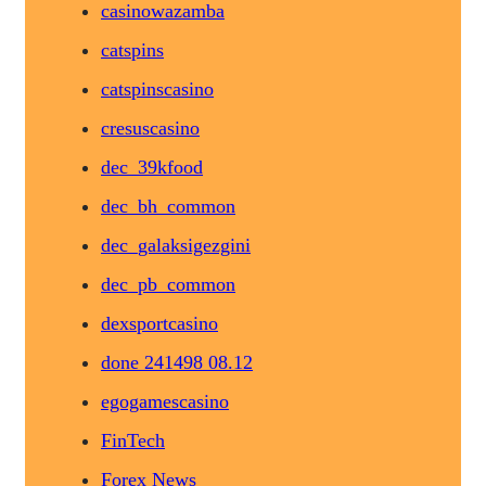
casinowazamba
catspins
catspinscasino
cresuscasino
dec_39kfood
dec_bh_common
dec_galaksigezgini
dec_pb_common
dexsportcasino
done 241498 08.12
egogamescasino
FinTech
Forex News