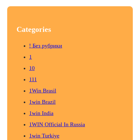
Categories
! Без рубрики
1
10
111
1Win Brasil
1win Brazil
1win India
1WIN Official In Russia
1win Turkiye