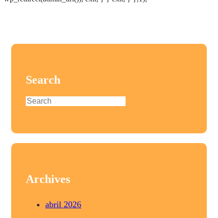
al
contenido
Search
S
e
a
r
c
h
Archives
abril 2026