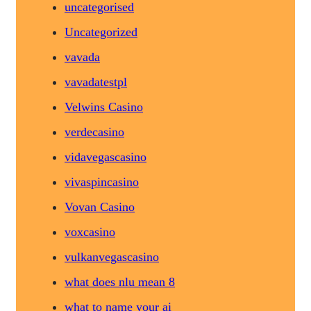
uncategorised
Uncategorized
vavada
vavadatestpl
Velwins Casino
verdecasino
vidavegascasino
vivaspincasino
Vovan Casino
voxcasino
vulkanvegascasino
what does nlu mean 8
what to name your ai