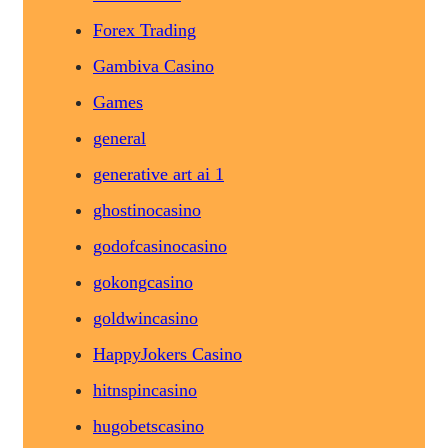
Forex Trading
Gambiva Casino
Games
general
generative art ai 1
ghostinocasino
godofcasinocasino
gokongcasino
goldwincasino
HappyJokers Casino
hitnspincasino
hugobetscasino