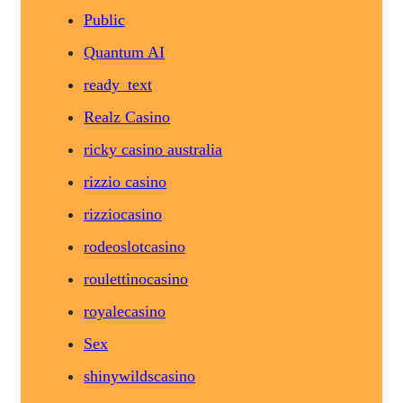
Public
Quantum AI
ready_text
Realz Casino
ricky casino australia
rizzio casino
rizziocasino
rodeoslotcasino
roulettinocasino
royalecasino
Sex
shinywildscasino