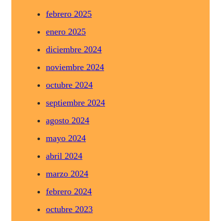
febrero 2025
enero 2025
diciembre 2024
noviembre 2024
octubre 2024
septiembre 2024
agosto 2024
mayo 2024
abril 2024
marzo 2024
febrero 2024
octubre 2023