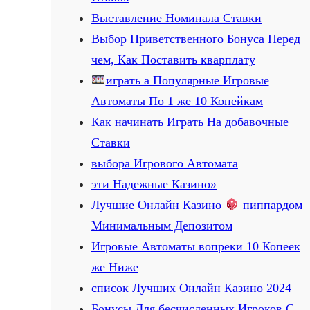
Выставление Номинала Ставки
Выбор Приветственного Бонуса Перед
чем, Как Поставить кварплату
играть а Популярные Игровые
Автоматы По 1 же 10 Копейкам
Как начинать Играть На добавочные
Ставки
выбора Игрового Автомата
эти Надежные Казино»
Лучшие Онлайн Казино
пиппардом
Минимальным Депозитом
Игровые Автоматы вопреки 10 Копеек
же Ниже
список Лучших Онлайн Казино 2024
Бонусы Для бесчисленных Игроков С