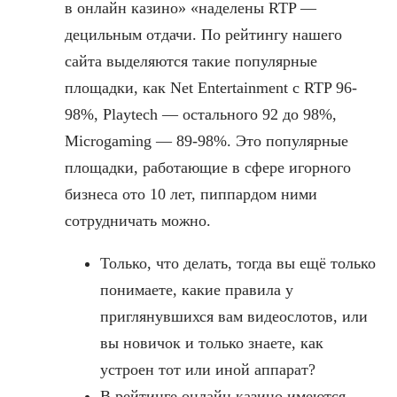
в онлайн казино» «наделены RTP —
децильным отдачи. По рейтингу нашего
сайта выделяются такие популярные
площадки, как Net Entertainment с RTP 96-
98%, Playtech — остального 92 до 98%,
Microgaming — 89-98%. Это популярные
площадки, работающие в сфере игорного
бизнеса ото 10 лет, пиппардом ними
сотрудничать можно.
Только, что делать, тогда вы ещё только
понимаете, какие правила у
приглянувшихся вам видеослотов, или
вы новичок и только знаете, как
устроен тот или иной аппарат?
В рейтинге онлайн казино имеются