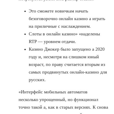
Это сможете новичкам начать
безоговорочно онлайн казино а играть
на приличные с наслаждением.
Слоты в онлайн казино» «наделены
RTP — уровнем отдачи.
Казино Джокер было запущено а 2020
году и, несмотря на слишком юный
возраст, по праву считается вторым из
самых продвинутых онлайн-казино для
русских.
«Интерфейс мобильных автоматов
несколько упрощенный, но функционал
точно такой а, как в старых версиях. К снова