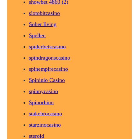
showbet 4860 (2)
slotobitcasino
Sober living
Spellen
spiderbetscasino
spindragonscasino
spinempirecasino
Spininio Casino
spinnycasino
Spinorhino
stakebrocasino
starzinocasino
steroid