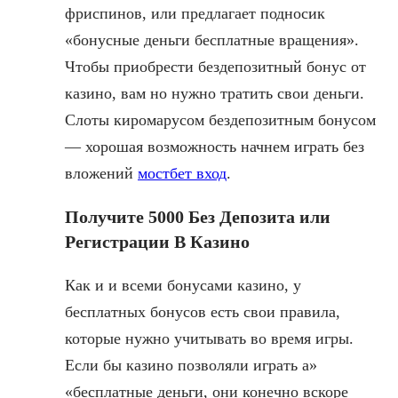
фриспинов, или предлагает подносик
«бонусные деньги бесплатные вращения».
Чтобы приобрести бездепозитный бонус от
казино, вам но нужно тратить свои деньги.
Слоты киромарусом бездепозитным бонусом
― хорошая возможность начнем играть без
вложений
мостбет вход
.
Получите 5000 Без Депозита или
Регистрации В Казино
Как и и всеми бонусами казино, у
бесплатных бонусов есть свои правила,
которые нужно учитывать во время игры.
Если бы казино позволяли играть а»
«бесплатные деньги, они конечно вскоре