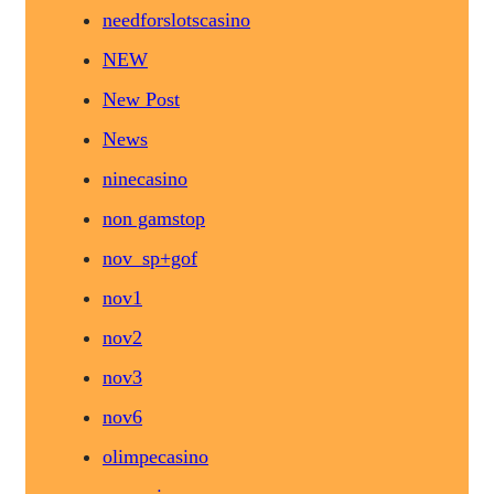
needforslotscasino
NEW
New Post
News
ninecasino
non gamstop
nov_sp+gof
nov1
nov2
nov3
nov6
olimpecasino