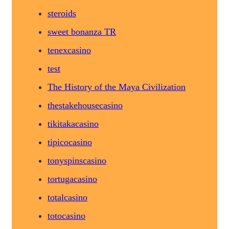
steroids
sweet bonanza TR
tenexcasino
test
The History of the Maya Civilization
thestakehousecasino
tikitakacasino
tipicocasino
tonyspinscasino
tortugacasino
totalcasino
totocasino