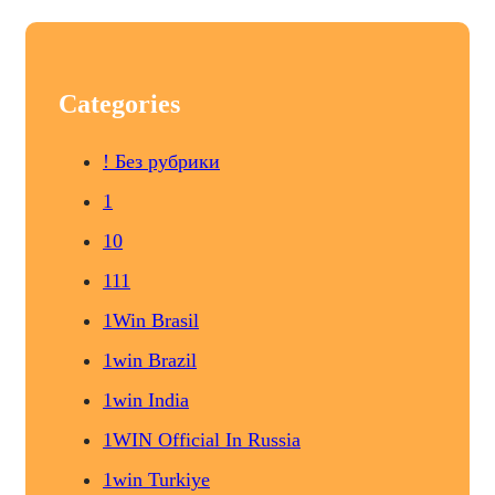
Categories
! Без рубрики
1
10
111
1Win Brasil
1win Brazil
1win India
1WIN Official In Russia
1win Turkiye