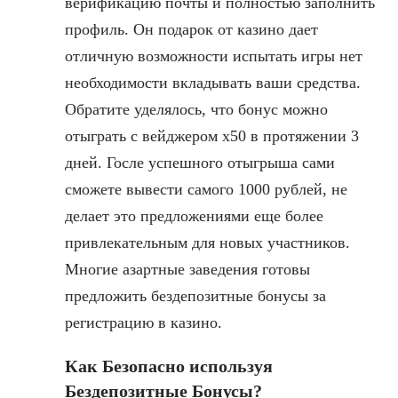
верификацию почты и полностью заполнить
профиль. Он подарок от казино дает
отличную возможности испытать игры нет
необходимости вкладывать ваши средства.
Обратите уделялось, что бонус можно
отыграть с вейджером х50 в протяжении 3
дней. Госле успешного отыгрыша сами
сможете вывести самого 1000 рублей, не
делает это предложениями еще более
привлекательным для новых участников.
Многие азартные заведения готовы
предложить бездепозитные бонусы за
регистрацию в казино.
Как Безопасно используя
Бездепозитные Бонусы?