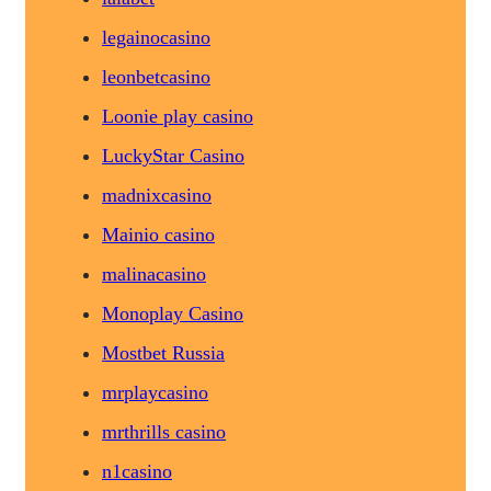
legainocasino
leonbetcasino
Loonie play casino
LuckyStar Casino
madnixcasino
Mainio casino
malinacasino
Monoplay Casino
Mostbet Russia
mrplaycasino
mrthrills casino
n1casino